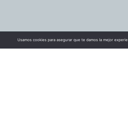
Usamos cookies para asegurar que te damos la mejor experien
UN PROYECTO 
EL OBJETO D