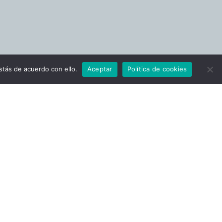
tás de acuerdo con ello.
Aceptar
Política de cookies
 ENSEMBLE CON
CAL DESDE LA