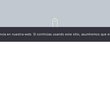
cia en nuestra web. Si continúas usando este sitio, asumiremos que es
INTEGRAL CONCEBIDO POR TETRAPHILLA
E DIFUNDIR Y PROMOVER LA MÚSICA VO
CIUDAD DE ZARAGOZA.