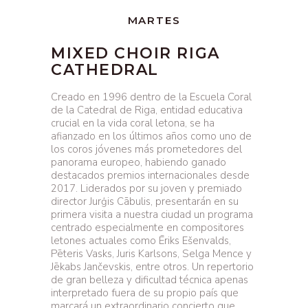
MARTES
MIXED CHOIR RIGA
CATHEDRAL
Creado en 1996 dentro de la Escuela Coral
de la Catedral de Riga, entidad educativa
crucial en la vida coral letona, se ha
afianzado en los últimos años como uno de
los coros jóvenes más prometedores del
panorama europeo, habiendo ganado
destacados premios internacionales desde
2017. Liderados por su joven y premiado
director Jurģis Cābulis, presentarán en su
primera visita a nuestra ciudad un programa
centrado especialmente en compositores
letones actuales como Ēriks Ešenvalds,
Pēteris Vasks, Juris Karlsons, Selga Mence y
Jēkabs Jančevskis, entre otros. Un repertorio
de gran belleza y dificultad técnica apenas
interpretado fuera de su propio país que
marcará un extraordinario concierto que