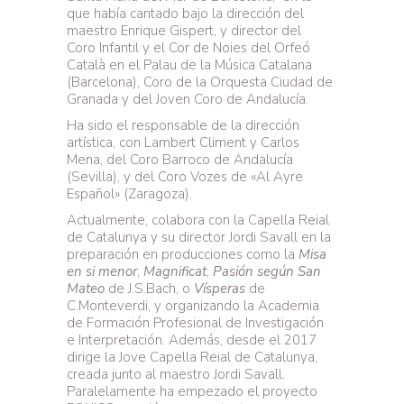
que había cantado bajo la dirección del
maestro Enrique Gispert, y director del
Coro Infantil y el Cor de Noies del Orfeó
Català en el Palau de la Música Catalana
(Barcelona), Coro de la Orquesta Ciudad de
Granada y del Joven Coro de Andalucía.
Ha sido el responsable de la dirección
artística, con Lambert Climent y Carlos
Mena, del Coro Barroco de Andalucía
(Sevilla), y del Coro Vozes de «Al Ayre
Español» (Zaragoza).
Actualmente, colabora con la Capella Reial
de Catalunya y su director Jordi Savall en la
preparación en producciones como la
Misa
en si menor
,
Magnificat
,
Pasión según San
Mateo
de J.S.Bach, o
Vísperas
de
C.Monteverdi, y organizando la Academia
de Formación Profesional de Investigación
e Interpretación. Además, desde el 2017
dirige la Jove Capella Reial de Catalunya,
creada junto al maestro Jordi Savall.
Paralelamente ha empezado el proyecto