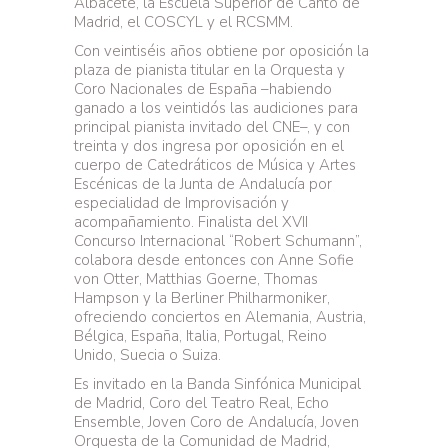
Albacete, la Escuela Superior de Canto de
Madrid, el COSCYL y el RCSMM.
Con veintiséis años obtiene por oposición la
plaza de pianista titular en la Orquesta y
Coro Nacionales de España –habiendo
ganado a los veintidós las audiciones para
principal pianista invitado del CNE–, y con
treinta y dos ingresa por oposición en el
cuerpo de Catedráticos de Música y Artes
Escénicas de la Junta de Andalucía por
especialidad de Improvisación y
acompañamiento.
Finalista del XVII
Concurso Internacional “Robert Schumann”,
colabora desde entonces con Anne Sofie
von Otter, Matthias Goerne, Thomas
Hampson y la Berliner Philharmoniker,
ofreciendo conciertos en Alemania, Austria,
Bélgica, España, Italia, Portugal, Reino
Unido, Suecia o Suiza.
Es invitado en la Banda Sinfónica Municipal
de Madrid, Coro del Teatro Real, Echo
Ensemble, Joven Coro de Andalucía, Joven
Orquesta de la Comunidad de Madrid,