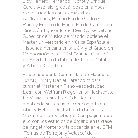
Eloy Terrero, Fernando Puchol y Enrique
García Asensio, graduándose en ambas
especialidades con las más altas
calificaciones, Premio Fin de Grado en
Piano y Premio de Honor Fin de Carrera en
Dirección. Egresado del Real Conservatorio
Superior de Música de Madrid, obtiene el
Máster Universitario en Música Española e
Hispanoamericana en la UCM y el Grado en
Composición en el CSM “Manuel Castillo”
de Sevilla bajo la tutela de Teresa Catalán
y Alberto Carretero.
Es becado por la Comunidad de Madrid, el
DAAD, JJMM y Daniel Barenboim para
cursar el Máster en Piano –especialidad
Lied
– con Wolfram Rieger en la Hochschule
für Musik “Hanns Eisler” de Berlín,
ampliando sus estudios con Konrad von
Abel y Helmut Deutsch en la Universität
Mozarteum de Salzburgo. Compagina todo
ello con los estudios de órgano en la clase
de Ángel Montero y la docencia en el CPM
“Tomás de Torrejón y Velasco” de