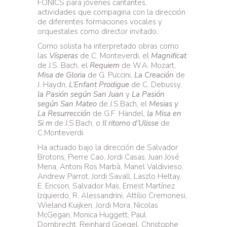
FONICS para jóvenes cantantes,
actividades que compagina con la dirección
de diferentes formaciones vocales y
orquestales como director invitado.
Como solista ha interpretado obras como
las
Vísperas
de C. Monteverdi, el
Magnificat
de J.S. Bach, el
Requiem
de W.A. Mozart,
Misa de Gloria
de G. Puccini,
La Creación
de
J. Haydn,
L’Enfant Prodigue
de C. Debussy,
la Pasión según San Juan
y
La Pasión
según San
Mateo
de J.S.Bach, el
Mesias y
La Resurrección
de G.F. Händel,
la Misa en
Si m
de J.S.Bach, o
Il ritorno d’Ulisse
de
C.Monteverdi.
Ha actuado bajo la dirección de Salvador
Brotons, Pierre Cao, Jordi Casas, Juan José
Mena, Antoni Ros Marbà, Manel Valdivieso,
Andrew Parrot, Jordi Savall, Laszlo Heltay,
E. Ericson, Salvador Mas, Ernest Martínez
Izquierdo, R. Alessandrini, Attilio Cremonesi,
Wieland Kuijken, Jordi Mora, Nicolas
McGegan, Monica Huggett, Paul
Dombrecht, Reinhard Goegel, Christophe